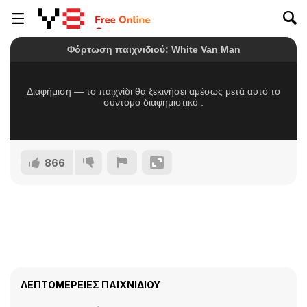
866
ΛΕΠΤΟΜΈΡΕΙΕΣ ΠΑΙΧΝΙΔΙΟΎ