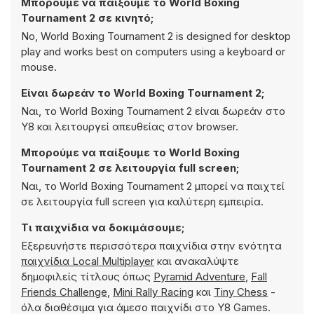
Μπορούμε να παίξουμε το World Boxing
Tournament 2 σε κινητό;
No, World Boxing Tournament 2 is designed for desktop
play and works best on computers using a keyboard or
mouse.
Είναι δωρεάν το World Boxing Tournament 2;
Ναι, το World Boxing Tournament 2 είναι δωρεάν στο
Y8 και λειτουργεί απευθείας στον browser.
Μπορούμε να παίξουμε το World Boxing
Tournament 2 σε λειτουργία full screen;
Ναι, το World Boxing Tournament 2 μπορεί να παιχτεί
σε λειτουργία full screen για καλύτερη εμπειρία.
Τι παιχνίδια να δοκιμάσουμε;
Εξερευνήστε περισσότερα παιχνίδια στην ενότητα
παιχνίδια Local Multiplayer
και ανακαλύψτε
δημοφιλείς τίτλους όπως
Pyramid Adventure
,
Fall
Friends Challenge
,
Mini Rally Racing
και
Tiny Chess
-
όλα διαθέσιμα για άμεσο παιχνίδι στο Y8 Games.