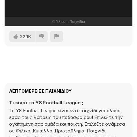
22.1K
ΛΕΠΤΟΜΈΡΕΙΕΣ ΠΑΙΧΝΙΔΙΟΎ
Τι είναι το Y8 Football League ;
Το Y8 Football League είναι ένα παιχνίδι για όλους
εσάς τους λάτρεις του ποδοσφαίρου! Επιλέξτε την
αγαπημένη σας ομάδα και παίκτη. Επιλέξτε ανάμεσα
σε Φιλικό, Κύπελλο, Πρωτάθλημα, Παιχνίδι