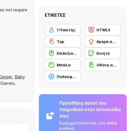
es not require
ΕΤΙΚΈΤΕΣ
1 Παίκτης
HTML5
Tap
Αγορά αναβαθμίσεων εξοπλισμού
Επιδεξιότητα με το ποντίκι
Κινητό
Μπάλα
Οθόνη αφής
Digger
,
Baby
Ποδόσφαιρο
 Games.
Προσθήκη αυτού του
παιχνιδιού στην ιστοσελίδα
σας!
Ενσωματώνοντας τον απλό
κώδικα