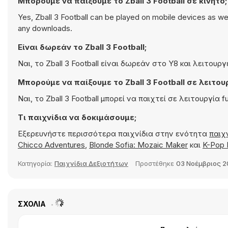
Μπορούμε να παίξουμε το Zball 3 Football σε κινητό;
Yes, Zball 3 Football can be played on mobile devices as wel
any downloads.
Είναι δωρεάν το Zball 3 Football;
Ναι, το Zball 3 Football είναι δωρεάν στο Y8 και λειτουρ
Μπορούμε να παίξουμε το Zball 3 Football σε λειτουρ
Ναι, το Zball 3 Football μπορεί να παιχτεί σε λειτουργία f
Τι παιχνίδια να δοκιμάσουμε;
Εξερευνήστε περισσότερα παιχνίδια στην ενότητα
παιχ
Chicco Adventures
,
Blonde Sofia: Mozaic Maker
και
K-Pop 
Κατηγορία:
Παιχνίδια Δεξιοτήτων
Προστέθηκε
03 Νοέμβριος 2
ΣΧΌΛΙΑ