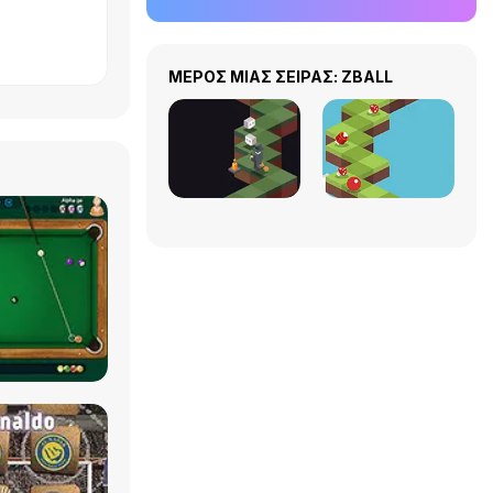
ΜΕΡΟΣ ΜΙΑΣ ΣΕΙΡΑΣ: ZBALL