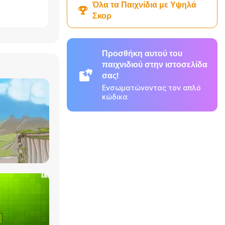
Όλα τα Παιχνίδια με Υψηλά
Σκορ
Προσθήκη αυτού του
παιχνιδιού στην ιστοσελίδα
σας!
Ενσωματώνοντας τον απλό
κώδικα