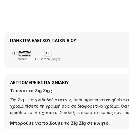
ΠΛΉΚΤΡΑ ΕΛΈΓΧΟΥ ΠΑΙΧΝΙΔΙΟΎ
Interact
Fullscreen (page)
ΛΕΠΤΟΜΈΡΕΙΕΣ ΠΑΙΧΝΙΔΙΟΎ
Τι είναι το Zig Zig ;
Zig Zig - παιχνίδι δεξιοτήτων, όπου πρέπει να κινηθείτ
χρωματίσετε τη γραμμή σας σε διαφορετικό χρώμα. Θα π
εμπόδια και να χάσετε. Συλλέξτε περισσότερους πόντου
Μπορούμε να παίξουμε το Zig Zig σε κινητό;