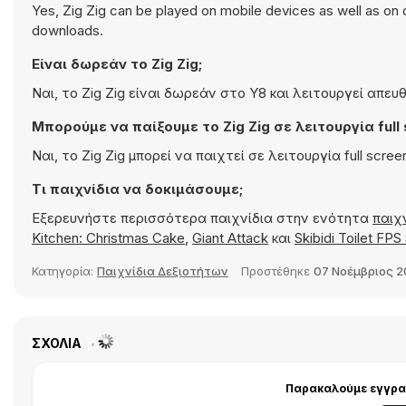
Yes, Zig Zig can be played on mobile devices as well as on 
downloads.
Είναι δωρεάν το Zig Zig;
Ναι, το Zig Zig είναι δωρεάν στο Y8 και λειτουργεί απευ
Μπορούμε να παίξουμε το Zig Zig σε λειτουργία full 
Ναι, το Zig Zig μπορεί να παιχτεί σε λειτουργία full scre
Τι παιχνίδια να δοκιμάσουμε;
Εξερευνήστε περισσότερα παιχνίδια στην ενότητα
παιχ
Kitchen: Christmas Cake
,
Giant Attack
και
Skibidi Toilet FPS
Κατηγορία:
Παιχνίδια Δεξιοτήτων
Προστέθηκε
07 Νοέμβριος 2
ΣΧΌΛΙΑ
Παρακαλούμε εγγραφ