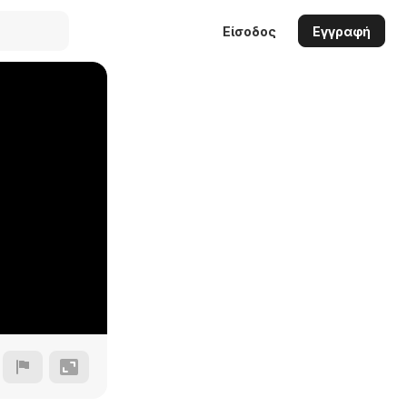
Είσοδος
Εγγραφή