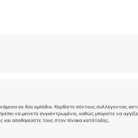
ε ανάμεσα σε δύο εμπόδια. Κερδίστε πόντους συλλέγοντας αστ
ρέπει να μείνετε συγκεντρωμένοι, καθώς μπορείτε να αγγίξ
ς και αποθηκεύστε τους στον πίνακα κατάταξης.