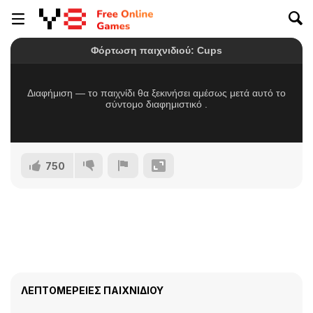
750
ΛΕΠΤΟΜΈΡΕΙΕΣ ΠΑΙΧΝΙΔΙΟΎ