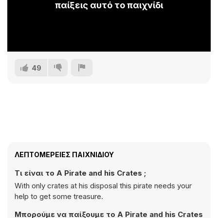
παίξεις αυτό το παιχνίδι
49
ΛΕΠΤΟΜΈΡΕΙΕΣ ΠΑΙΧΝΙΔΙΟΎ
Τι είναι το A Pirate and his Crates ;
With only crates at his disposal this pirate needs your
help to get some treasure.
Μπορούμε να παίξουμε το A Pirate and his Crates