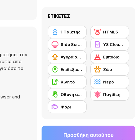
ΕΤΙΚΈΤΕΣ
1 Παίκτης
HTML5
Side Scrolling
Y8 Cloud Save
ματήσει τον
Αγορά αναβαθμίσεων εξοπλισμού
Εμπόδιο
 κάτω από
για όσο το
Επιδεξιότητα με το ποντίκι
Ζώο
Κινητό
Νερό
Οθόνη αφής
Παγίδες
rowser and
Ψάρι
Προσθήκη αυτού του