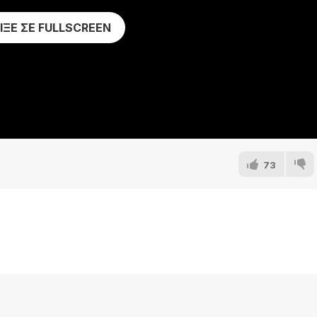
ΊΞΕ ΣΕ FULLSCREEN
73