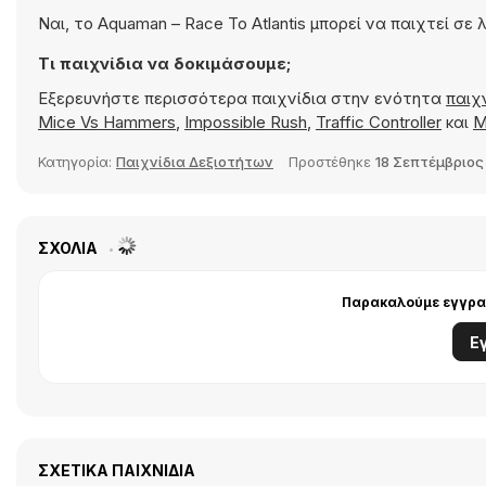
Ναι, το Aquaman – Race To Atlantis μπορεί να παιχτεί σε λ
Τι παιχνίδια να δοκιμάσουμε;
Εξερευνήστε περισσότερα παιχνίδια στην ενότητα
παιχν
Mice Vs Hammers
,
Impossible Rush
,
Traffic Controller
και
M
Κατηγορία:
Παιχνίδια Δεξιοτήτων
Προστέθηκε
18 Σεπτέμβριος
ΣΧΌΛΙΑ
Παρακαλούμε εγγραφ
Ε
ΣΧΕΤΙΚΆ ΠΑΙΧΝΊΔΙΑ