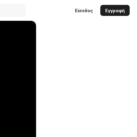
Είσοδος
Εγγραφή