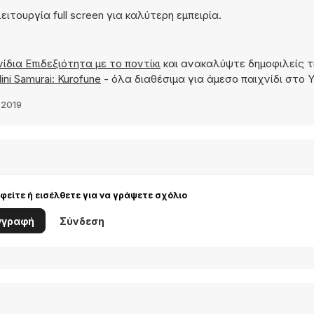
ειτουργία full screen για καλύτερη εμπειρία.
ίδια Επιδεξιότητα με το ποντίκι
και ανακαλύψτε δημοφιλείς 
ini Samurai: Kurofune
- όλα διαθέσιμα για άμεσο παιχνίδι στο 
 2019
είτε ή εισέλθετε για να γράψετε σχόλιο
γγραφή
Σύνδεση