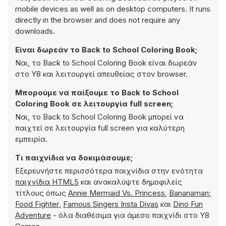
mobile devices as well as on desktop computers. It runs
directly in the browser and does not require any
downloads.
Είναι δωρεάν το Back to School Coloring Book;
Ναι, το Back to School Coloring Book είναι δωρεάν
στο Y8 και λειτουργεί απευθείας στον browser.
Μπορούμε να παίξουμε το Back to School
Coloring Book σε λειτουργία full screen;
Ναι, το Back to School Coloring Book μπορεί να
παιχτεί σε λειτουργία full screen για καλύτερη
εμπειρία.
Τι παιχνίδια να δοκιμάσουμε;
Εξερευνήστε περισσότερα παιχνίδια στην ενότητα
παιχνίδια HTML5
και ανακαλύψτε δημοφιλείς
τίτλους όπως
Annie Mermaid Vs. Princess
,
Bananaman:
Food Fighter
,
Famous Singers Insta Divas
και
Dino Fun
Adventure
- όλα διαθέσιμα για άμεσο παιχνίδι στο Y8