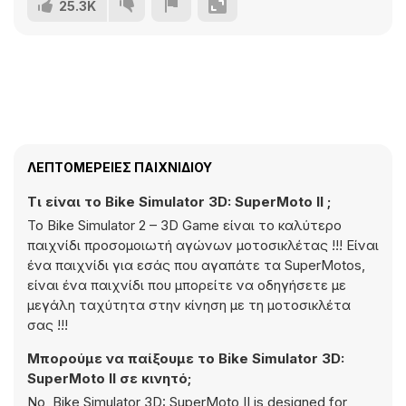
25.3K
ΛΕΠΤΟΜΈΡΕΙΕΣ ΠΑΙΧΝΙΔΙΟΎ
Τι είναι το Bike Simulator 3D: SuperMoto II ;
Το Bike Simulator 2 – 3D Game είναι το καλύτερο
παιχνίδι προσομοιωτή αγώνων μοτοσικλέτας !!! Είναι
ένα παιχνίδι για εσάς που αγαπάτε τα SuperMotos,
είναι ένα παιχνίδι που μπορείτε να οδηγήσετε με
μεγάλη ταχύτητα στην κίνηση με τη μοτοσικλέτα
σας !!!
Μπορούμε να παίξουμε το Bike Simulator 3D:
SuperMoto II σε κινητό;
No, Bike Simulator 3D: SuperMoto II is designed for