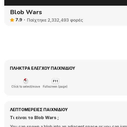
Blob Wars
7.9
Παίχτηκε 2,332,493 φορές
ΠΛΉΚΤΡΑ ΕΛΈΓΧΟΥ ΠΑΙΧΝΙΔΙΟΎ
Click to select/move
Fullscreen (page)
ΛΕΠΤΟΜΈΡΕΙΕΣ ΠΑΙΧΝΙΔΙΟΎ
Τι είναι το Blob Wars ;
You can spawn a blob into an adjacent space or you can jump