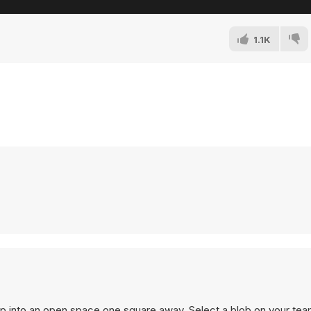
1.1K
 into an open space one square away. Select a blob on your team 