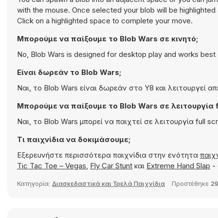
with the mouse. Once selected your blob will be highlighted
Click on a highlighted space to complete your move.
Μπορούμε να παίξουμε το Blob Wars σε κινητό;
No, Blob Wars is designed for desktop play and works best
Είναι δωρεάν το Blob Wars;
Ναι, το Blob Wars είναι δωρεάν στο Y8 και λειτουργεί α
Μπορούμε να παίξουμε το Blob Wars σε λειτουργία fu
Ναι, το Blob Wars μπορεί να παιχτεί σε λειτουργία full sc
Τι παιχνίδια να δοκιμάσουμε;
Εξερευνήστε περισσότερα παιχνίδια στην ενότητα
παιχν
Tic Tac Toe – Vegas
,
Fly Car Stunt
και
Extreme Hand Slap
- 
Κατηγορία:
Διασκεδαστικά και Τρελά Παιχνίδια
Προστέθηκε
29