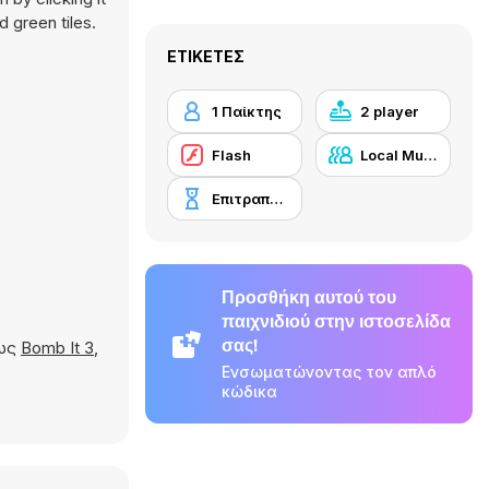
 green tiles.
ΕΤΙΚΈΤΕΣ
1 Παίκτης
2 player
Flash
Local Multiplayer
Επιτραπέζιο
Προσθήκη αυτού του
παιχνιδιού στην ιστοσελίδα
σας!
πως
Bomb It 3
,
Ενσωματώνοντας τον απλό
κώδικα