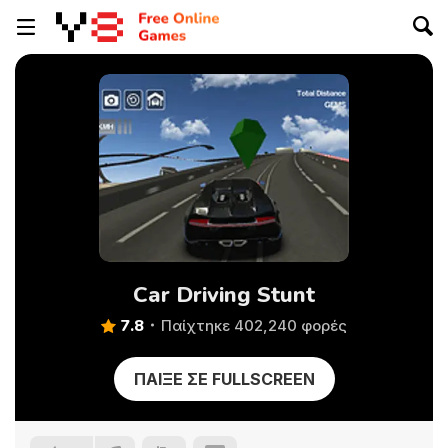
Car Driving Stunt
7.8
Παίχτηκε 402,240 φορές
ΠΑΊΞΕ ΣΕ FULLSCREEN