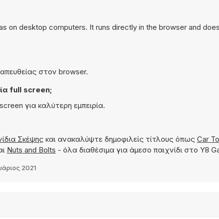
s on desktop computers. It runs directly in the browser and does
 απευθείας στον browser.
 full screen;
 screen για καλύτερη εμπειρία.
νίδια Σκέψης
και ανακαλύψτε δημοφιλείς τίτλους όπως
Car T
αι
Nuts and Bolts
- όλα διαθέσιμα για άμεσο παιχνίδι στο Y8 G
υάριος 2021