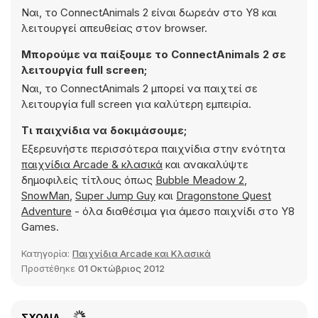
Ναι, το ConnectAnimals 2 είναι δωρεάν στο Y8 και
λειτουργεί απευθείας στον browser.
Μπορούμε να παίξουμε το ConnectAnimals 2 σε
λειτουργία full screen;
Ναι, το ConnectAnimals 2 μπορεί να παιχτεί σε
λειτουργία full screen για καλύτερη εμπειρία.
Τι παιχνίδια να δοκιμάσουμε;
Εξερευνήστε περισσότερα παιχνίδια στην ενότητα
παιχνίδια Arcade & κλασικά
και ανακαλύψτε
δημοφιλείς τίτλους όπως
Bubble Meadow 2
,
SnowMan
,
Super Jump Guy
και
Dragonstone Quest
Adventure
- όλα διαθέσιμα για άμεσο παιχνίδι στο Y8
Games.
Κατηγορία:
Παιχνίδια Arcade και Κλασικά
Προστέθηκε
01 Οκτώβριος 2012
ΣΧΌΛΙΑ