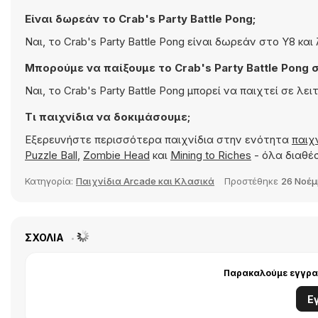
Είναι δωρεάν το Crab's Party Battle Pong;
Ναι, το Crab's Party Battle Pong είναι δωρεάν στο Y8 κα
Μπορούμε να παίξουμε το Crab's Party Battle Pong σε
Ναι, το Crab's Party Battle Pong μπορεί να παιχτεί σε λει
Τι παιχνίδια να δοκιμάσουμε;
Εξερευνήστε περισσότερα παιχνίδια στην ενότητα
παιχ
Puzzle Ball
,
Zombie Head
και
Mining to Riches
- όλα διαθέσ
Κατηγορία:
Παιχνίδια Arcade και Κλασικά
Προστέθηκε
26 Νοέμ
ΣΧΌΛΙΑ
Παρακαλούμε εγγραφ
Ε