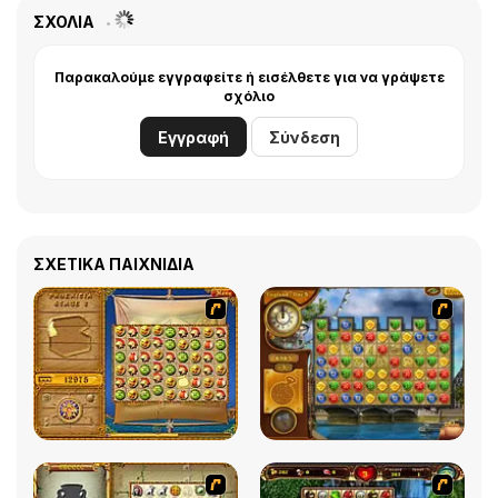
ΣΧΌΛΙΑ
Παρακαλούμε εγγραφείτε ή εισέλθετε για να γράψετε
σχόλιο
Εγγραφή
Σύνδεση
ΣΧΕΤΙΚΆ ΠΑΙΧΝΊΔΙΑ