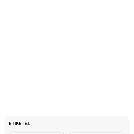
ΕΤΙΚΈΤΕΣ