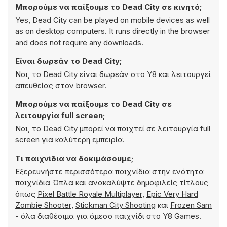
Μπορούμε να παίξουμε το Dead City σε κινητό;
Yes, Dead City can be played on mobile devices as well
as on desktop computers. It runs directly in the browser
and does not require any downloads.
Είναι δωρεάν το Dead City;
Ναι, το Dead City είναι δωρεάν στο Y8 και λειτουργεί
απευθείας στον browser.
Μπορούμε να παίξουμε το Dead City σε
λειτουργία full screen;
Ναι, το Dead City μπορεί να παιχτεί σε λειτουργία full
screen για καλύτερη εμπειρία.
Τι παιχνίδια να δοκιμάσουμε;
Εξερευνήστε περισσότερα παιχνίδια στην ενότητα
παιχνίδια Όπλα
και ανακαλύψτε δημοφιλείς τίτλους
όπως
Pixel Battle Royale Multiplayer
,
Epic Very Hard
Zombie Shooter
,
Stickman City Shooting
και
Frozen Sam
- όλα διαθέσιμα για άμεσο παιχνίδι στο Y8 Games.