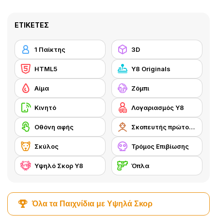
ΕΤΙΚΈΤΕΣ
1 Παίκτης
3D
HTML5
Y8 Originals
Αίμα
Ζόμπι
Κινητό
Λογαριασμός Y8
Οθόνη αφής
Σκοπευτής πρώτου προσώπου
Σκύλος
Τρόμος Επιβίωσης
Υψηλό Σκορ Y8
Όπλα
Όλα τα Παιχνίδια με Υψηλά Σκορ