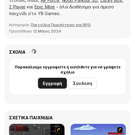
τίτλους όπως
Air Force
,
Noob Parkour 3D
,
Lucky Box:
2 Player
και
Epic Mine
- όλα διαθέσιμα για άμεσο
παιχνίδι στο Y8 Games.
Κατηγορία:
Παιχνίδια Περιπέτειας και RPG
Προστέθηκε
12 Μάιος 2024
ΣΧΌΛΙΑ
Παρακαλούμε εγγραφείτε ή εισέλθετε για να γράψετε
σχόλιο
Εγγραφή
Σύνδεση
ΣΧΕΤΙΚΆ ΠΑΙΧΝΊΔΙΑ