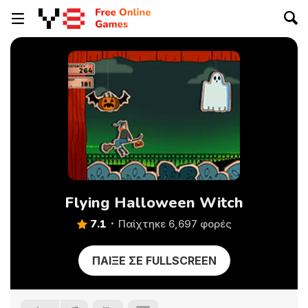
Flying Halloween Witch
7.1
Παίχτηκε 6,697 φορές
ΠΑΊΞΕ ΣΕ FULLSCREEN