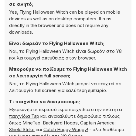
σε κινητό;
Yes, Flying Halloween Witch can be played on mobile
devices as well as on desktop computers. It runs
directly in the browser and does not require any
downloads.
Είναι δωρεάν το Flying Halloween Witch;
Ναι, το Flying Halloween Witch είναι δωρεάν στο Y8
και λειτουργεί απευθείας στον browser.
Μπορούμε να παίξουμε το Flying Halloween Witch
σε λειτουργία full screen;
Ναι, το Flying Halloween Witch μπορεί να παιχτεί σε
λειτουργία full screen για καλύτερη εμπειρία.
Τι παιχνίδια να δοκιμάσουμε;
Εξερευνήστε περισσότερα παιχνίδια στην ενότητα
παιχνίδια Tap
και ανακαλύψτε δημοφιλείς τίτλους
όπως
MineTap
,
Backyard Hoops
,
Captain America:
Shield Strike
και
Catch Huggy Wuggy!
- όλα διαθέσιμα