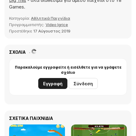
Dig This
- όλα διαθέσιμα για άμεσο παιχνίδι στο Y8
Games.
Κατηγορία:
Αθλητικά Παιχνίδια
Προγραμματιστής:
Video Igrice
Προστέθηκε
17 Αύγουστος 2019
ΣΧΌΛΙΑ
Παρακαλούμε εγγραφείτε ή εισέλθετε για να γράψετε
σχόλιο
Εγγραφή
Σύνδεση
ΣΧΕΤΙΚΆ ΠΑΙΧΝΊΔΙΑ