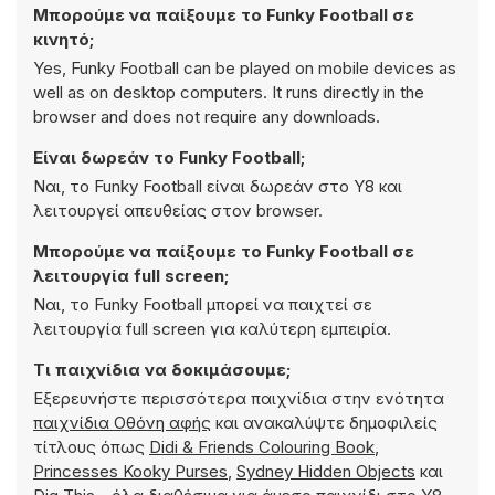
Μπορούμε να παίξουμε το Funky Football σε
κινητό;
Yes, Funky Football can be played on mobile devices as
well as on desktop computers. It runs directly in the
browser and does not require any downloads.
Είναι δωρεάν το Funky Football;
Ναι, το Funky Football είναι δωρεάν στο Y8 και
λειτουργεί απευθείας στον browser.
Μπορούμε να παίξουμε το Funky Football σε
λειτουργία full screen;
Ναι, το Funky Football μπορεί να παιχτεί σε
λειτουργία full screen για καλύτερη εμπειρία.
Τι παιχνίδια να δοκιμάσουμε;
Εξερευνήστε περισσότερα παιχνίδια στην ενότητα
παιχνίδια Οθόνη αφής
και ανακαλύψτε δημοφιλείς
τίτλους όπως
Didi & Friends Colouring Book
,
Princesses Kooky Purses
,
Sydney Hidden Objects
και