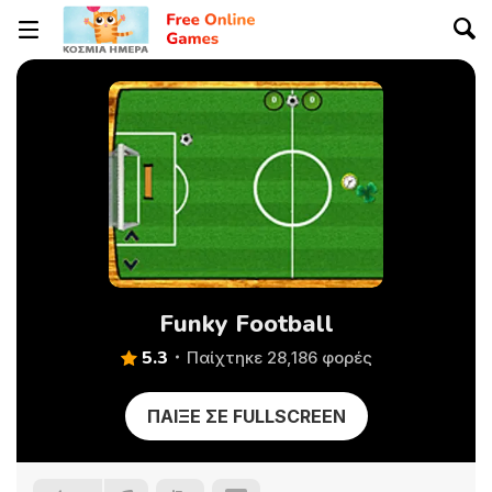
Funky Football
5.3
Παίχτηκε 28,186 φορές
ΠΑΊΞΕ ΣΕ FULLSCREEN