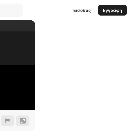
Είσοδος
Εγγραφή