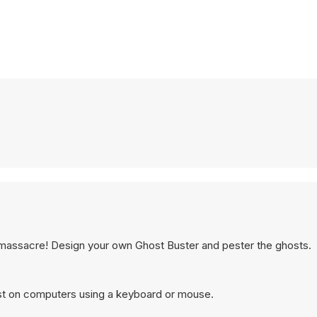
massacre! Design your own Ghost Buster and pester the ghosts.
st on computers using a keyboard or mouse.