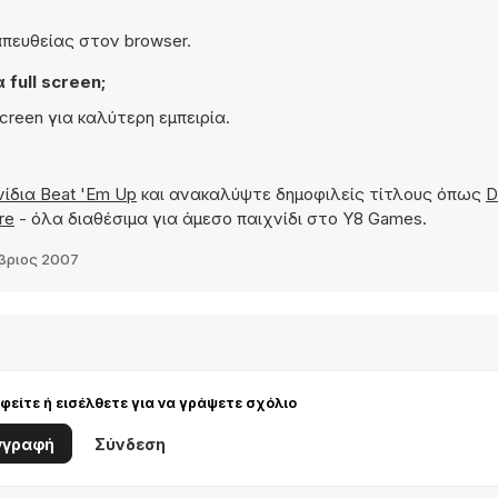
απευθείας στον browser.
full screen;
screen για καλύτερη εμπειρία.
νίδια Beat 'Em Up
και ανακαλύψτε δημοφιλείς τίτλους όπως
D
re
- όλα διαθέσιμα για άμεσο παιχνίδι στο Y8 Games.
βριος 2007
είτε ή εισέλθετε για να γράψετε σχόλιο
γγραφή
Σύνδεση