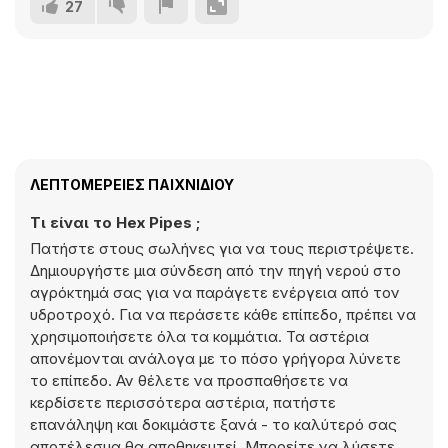
27
ΛΕΠΤΟΜΈΡΕΙΕΣ ΠΑΙΧΝΙΔΙΟΎ
Τι είναι το Hex Pipes ;
Πατήστε στους σωλήνες για να τους περιστρέψετε.
Δημιουργήστε μια σύνδεση από την πηγή νερού στο
αγρόκτημά σας για να παράγετε ενέργεια από τον
υδροτροχό. Για να περάσετε κάθε επίπεδο, πρέπει να
χρησιμοποιήσετε όλα τα κομμάτια. Τα αστέρια
απονέμονται ανάλογα με το πόσο γρήγορα λύνετε
το επίπεδο. Αν θέλετε να προσπαθήσετε να
κερδίσετε περισσότερα αστέρια, πατήστε
επανάληψη και δοκιμάστε ξανά - το καλύτερό σας
αποτέλεσμα θα αποθηκευτεί. Μπορείτε να λύσετε