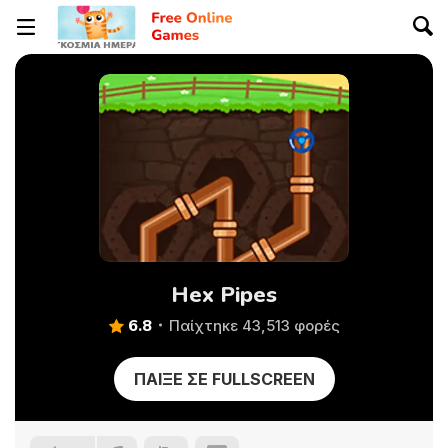
Hex Pipes
6.8
Παίχτηκε 43,513 φορές
ΠΑΊΞΕ ΣΕ FULLSCREEN