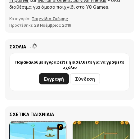
Imposter
και
Mortal Brothers: Survival Friends
- όλα
διαθέσιμα για άμεσο παιχνίδι στο Y8 Games.
Κατηγορία:
Παιχνίδια Σκέψης
Προστέθηκε
28 Νοέμβριος 2019
ΣΧΌΛΙΑ
Παρακαλούμε εγγραφείτε ή εισέλθετε για να γράψετε
σχόλιο
Εγγραφή
Σύνδεση
ΣΧΕΤΙΚΆ ΠΑΙΧΝΊΔΙΑ