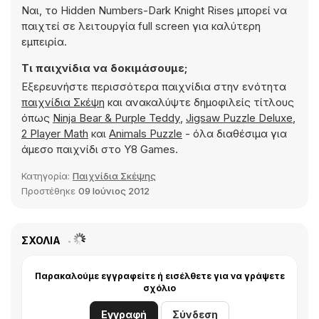
Ναι, το Hidden Numbers-Dark Knight Rises μπορεί να
παιχτεί σε λειτουργία full screen για καλύτερη
εμπειρία.
Τι παιχνίδια να δοκιμάσουμε;
Εξερευνήστε περισσότερα παιχνίδια στην ενότητα
παιχνίδια Σκέψη
και ανακαλύψτε δημοφιλείς τίτλους
όπως
Ninja Bear & Purple Teddy
,
Jigsaw Puzzle Deluxe
,
2 Player Math
και
Animals Puzzle
- όλα διαθέσιμα για
άμεσο παιχνίδι στο Y8 Games.
Κατηγορία:
Παιχνίδια Σκέψης
Προστέθηκε
09 Ιούνιος 2012
ΣΧΌΛΙΑ
Παρακαλούμε εγγραφείτε ή εισέλθετε για να γράψετε
σχόλιο
Εγγραφή
Σύνδεση