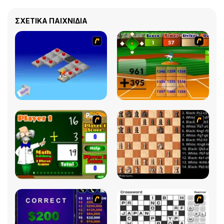
ΣΧΕΤΙΚΆ ΠΑΙΧΝΊΔΙΑ