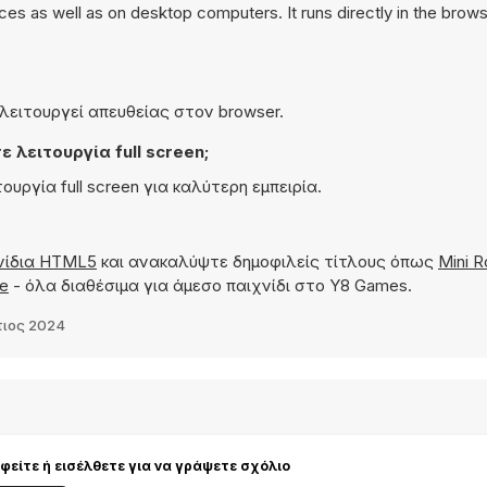
s as well as on desktop computers. It runs directly in the brow
 λειτουργεί απευθείας στον browser.
 λειτουργία full screen;
ουργία full screen για καλύτερη εμπειρία.
νίδια HTML5
και ανακαλύψτε δημοφιλείς τίτλους όπως
Mini R
le
- όλα διαθέσιμα για άμεσο παιχνίδι στο Y8 Games.
τιος 2024
είτε ή εισέλθετε για να γράψετε σχόλιο