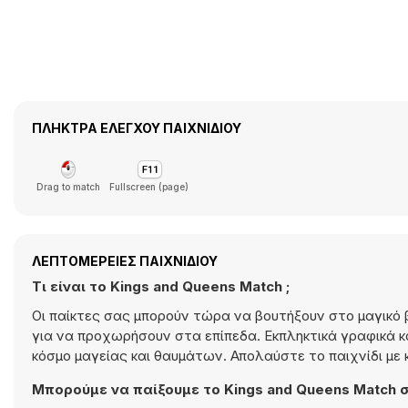
ΠΛΉΚΤΡΑ ΕΛΈΓΧΟΥ ΠΑΙΧΝΙΔΙΟΎ
Drag to match
Fullscreen (page)
ΛΕΠΤΟΜΈΡΕΙΕΣ ΠΑΙΧΝΙΔΙΟΎ
Τι είναι το Kings and Queens Match ;
Οι παίκτες σας μπορούν τώρα να βουτήξουν στο μαγικό 
για να προχωρήσουν στα επίπεδα. Εκπληκτικά γραφικά κ
κόσμο μαγείας και θαυμάτων. Απολαύστε το παιχνίδι με
Μπορούμε να παίξουμε το Kings and Queens Match σ