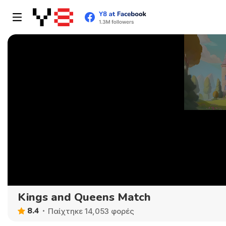
Kings and Queens Match
8.4
Παίχτηκε 14,053 φορές