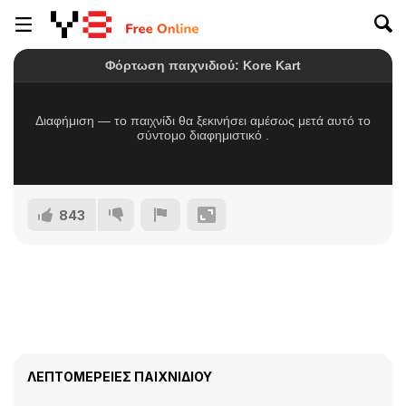
843
ΛΕΠΤΟΜΈΡΕΙΕΣ ΠΑΙΧΝΙΔΙΟΎ