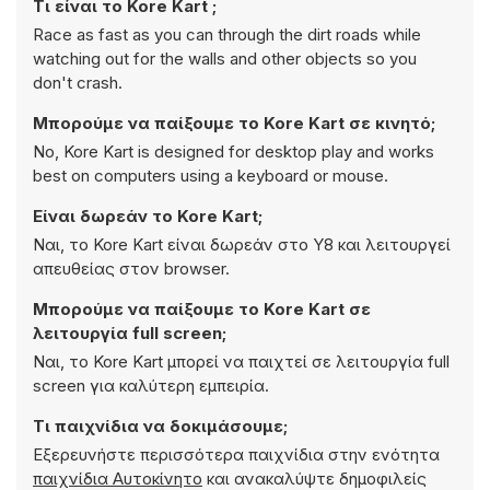
Τι είναι το Kore Kart ;
Race as fast as you can through the dirt roads while
watching out for the walls and other objects so you
don't crash.
Μπορούμε να παίξουμε το Kore Kart σε κινητό;
No, Kore Kart is designed for desktop play and works
best on computers using a keyboard or mouse.
Είναι δωρεάν το Kore Kart;
Ναι, το Kore Kart είναι δωρεάν στο Y8 και λειτουργεί
απευθείας στον browser.
Μπορούμε να παίξουμε το Kore Kart σε
λειτουργία full screen;
Ναι, το Kore Kart μπορεί να παιχτεί σε λειτουργία full
screen για καλύτερη εμπειρία.
Τι παιχνίδια να δοκιμάσουμε;
Εξερευνήστε περισσότερα παιχνίδια στην ενότητα
παιχνίδια Αυτοκίνητο
και ανακαλύψτε δημοφιλείς