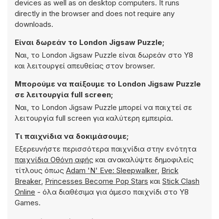
devices as well as on desktop computers. It runs
directly in the browser and does not require any
downloads.
Είναι δωρεάν το London Jigsaw Puzzle;
Ναι, το London Jigsaw Puzzle είναι δωρεάν στο Y8
και λειτουργεί απευθείας στον browser.
Μπορούμε να παίξουμε το London Jigsaw Puzzle
σε λειτουργία full screen;
Ναι, το London Jigsaw Puzzle μπορεί να παιχτεί σε
λειτουργία full screen για καλύτερη εμπειρία.
Τι παιχνίδια να δοκιμάσουμε;
Εξερευνήστε περισσότερα παιχνίδια στην ενότητα
παιχνίδια Οθόνη αφής
και ανακαλύψτε δημοφιλείς
τίτλους όπως
Adam 'N' Eve: Sleepwalker
,
Brick
Breaker
,
Princesses Become Pop Stars
και
Stick Clash
Online
- όλα διαθέσιμα για άμεσο παιχνίδι στο Y8
Games.