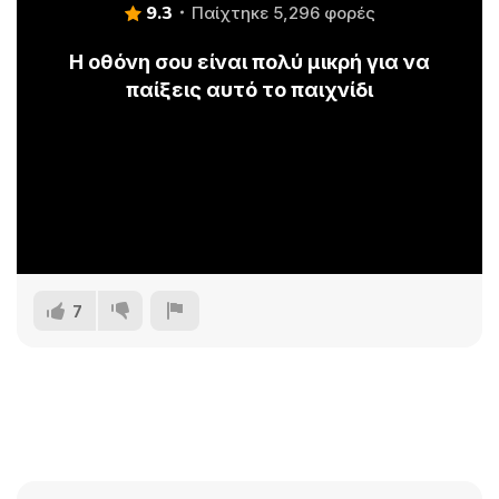
9.3
Παίχτηκε 5,296 φορές
Η οθόνη σου είναι πολύ μικρή για να
παίξεις αυτό το παιχνίδι
7