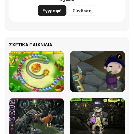
Εγγραφή
Σύνδεση
ΣΧΕΤΙΚΆ ΠΑΙΧΝΊΔΙΑ