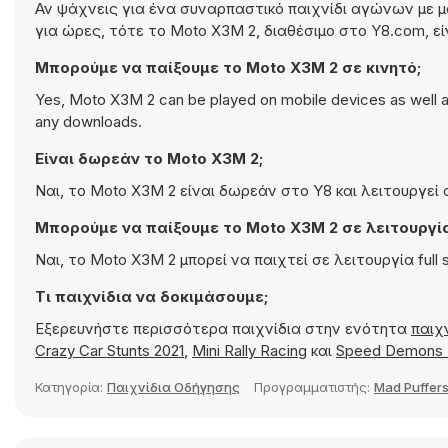
Αν ψάχνεις για ένα συναρπαστικό παιχνίδι αγώνων με μο
για ώρες, τότε το Moto X3M 2, διαθέσιμο στο Y8.com, είν
Μπορούμε να παίξουμε το Moto X3M 2 σε κινητό;
Yes, Moto X3M 2 can be played on mobile devices as well as
any downloads.
Είναι δωρεάν το Moto X3M 2;
Ναι, το Moto X3M 2 είναι δωρεάν στο Y8 και λειτουργεί 
Μπορούμε να παίξουμε το Moto X3M 2 σε λειτουργία 
Ναι, το Moto X3M 2 μπορεί να παιχτεί σε λειτουργία full 
Τι παιχνίδια να δοκιμάσουμε;
Εξερευνήστε περισσότερα παιχνίδια στην ενότητα
παιχ
Crazy Car Stunts 2021
,
Mini Rally Racing
και
Speed Demons
Κατηγορία:
Παιχνίδια Οδήγησης
Προγραμματιστής:
Mad Puffer