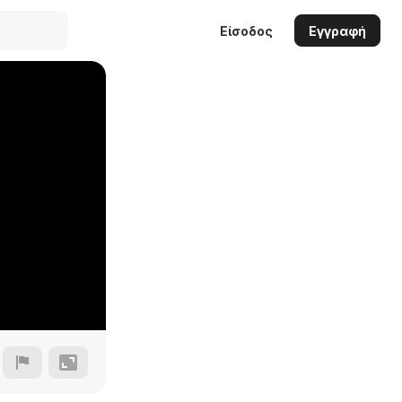
Είσοδος
Εγγραφή