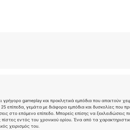
ει γρήγορο gameplay και προκλητικά εμπόδια που απαιτούν χει
 25 επίπεδα, γεμάτα με διάφορα εμπόδια και δυσκολίες που πρ
σεις στο επόμενο επίπεδο. Μπορείς επίσης να ξεκλειδώσεις 
 πίστες εντός του χρονικού ορίου. Ένα από τα χαρακτηριστι
κός χειρισμός του.