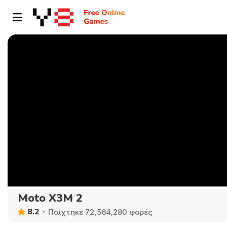
Moto X3M 2
8.2
Παίχτηκε 72,564,280 φορές