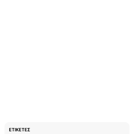
ΕΤΙΚΈΤΕΣ