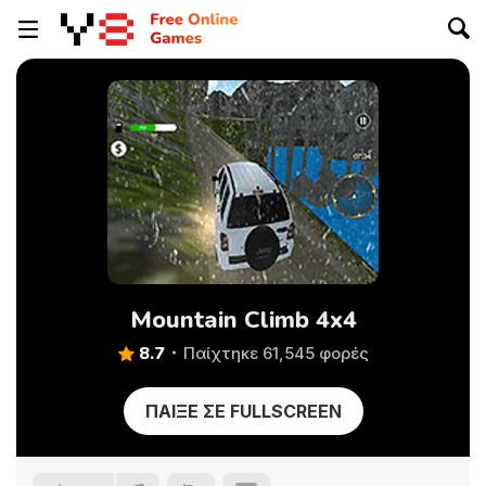
Mountain Climb 4x4
8.7
Παίχτηκε 61,545 φορές
ΠΑΊΞΕ ΣΕ FULLSCREEN