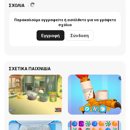
ΣΧΌΛΙΑ
Παρακαλούμε εγγραφείτε ή εισέλθετε για να γράψετε
σχόλιο
Εγγραφή
Σύνδεση
ΣΧΕΤΙΚΆ ΠΑΙΧΝΊΔΙΑ