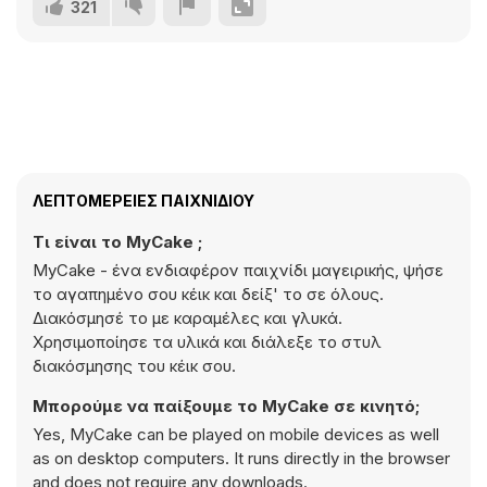
321
ΛΕΠΤΟΜΈΡΕΙΕΣ ΠΑΙΧΝΙΔΙΟΎ
Τι είναι το MyCake ;
MyCake - ένα ενδιαφέρον παιχνίδι μαγειρικής, ψήσε
το αγαπημένο σου κέικ και δείξ' το σε όλους.
Διακόσμησέ το με καραμέλες και γλυκά.
Χρησιμοποίησε τα υλικά και διάλεξε το στυλ
διακόσμησης του κέικ σου.
Μπορούμε να παίξουμε το MyCake σε κινητό;
Yes, MyCake can be played on mobile devices as well
as on desktop computers. It runs directly in the browser
and does not require any downloads.