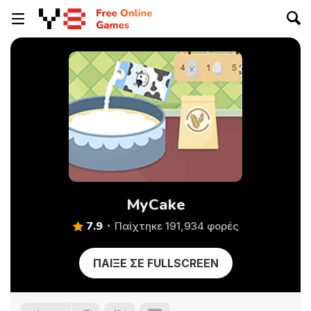
MyCake
7.9
Παίχτηκε 191,934 φορές
ΠΑΊΞΕ ΣΕ FULLSCREEN