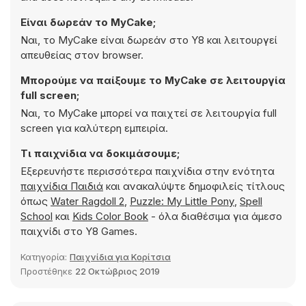
Είναι δωρεάν το MyCake;
Ναι, το MyCake είναι δωρεάν στο Y8 και λειτουργεί
απευθείας στον browser.
Μπορούμε να παίξουμε το MyCake σε λειτουργία
full screen;
Ναι, το MyCake μπορεί να παιχτεί σε λειτουργία full
screen για καλύτερη εμπειρία.
Τι παιχνίδια να δοκιμάσουμε;
Εξερευνήστε περισσότερα παιχνίδια στην ενότητα
παιχνίδια Παιδιά
και ανακαλύψτε δημοφιλείς τίτλους
όπως
Water Ragdoll 2
,
Puzzle: My Little Pony
,
Spell
School
και
Kids Color Book
- όλα διαθέσιμα για άμεσο
παιχνίδι στο Y8 Games.
Κατηγορία:
Παιχνίδια για Κορίτσια
Προστέθηκε
22 Οκτώβριος 2019