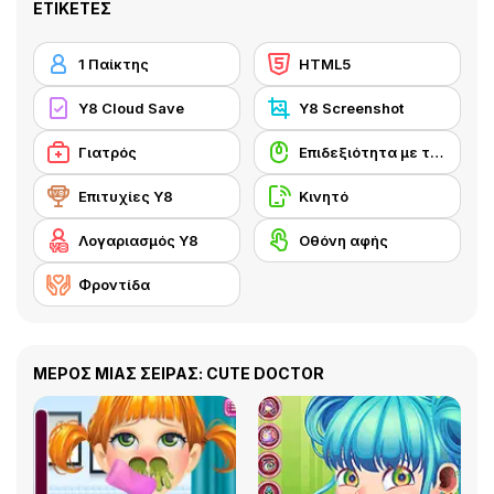
ΕΤΙΚΈΤΕΣ
1 Παίκτης
HTML5
Y8 Cloud Save
Y8 Screenshot
Γιατρός
Επιδεξιότητα με το ποντίκι
Επιτυχίες Y8
Κινητό
Λογαριασμός Y8
Οθόνη αφής
Φροντίδα
ΜΕΡΟΣ ΜΙΑΣ ΣΕΙΡΑΣ: CUTE DOCTOR