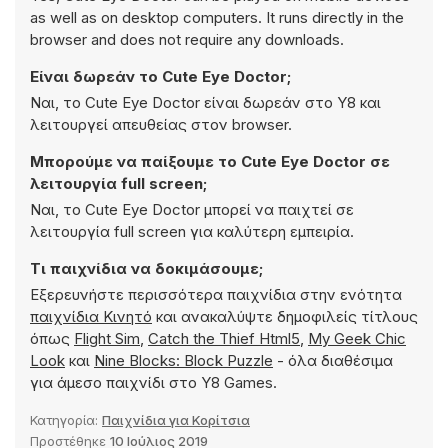
as well as on desktop computers. It runs directly in the
browser and does not require any downloads.
Είναι δωρεάν το Cute Eye Doctor;
Ναι, το Cute Eye Doctor είναι δωρεάν στο Y8 και
λειτουργεί απευθείας στον browser.
Μπορούμε να παίξουμε το Cute Eye Doctor σε
λειτουργία full screen;
Ναι, το Cute Eye Doctor μπορεί να παιχτεί σε
λειτουργία full screen για καλύτερη εμπειρία.
Τι παιχνίδια να δοκιμάσουμε;
Εξερευνήστε περισσότερα παιχνίδια στην ενότητα
παιχνίδια Κινητό
και ανακαλύψτε δημοφιλείς τίτλους
όπως
Flight Sim
,
Catch the Thief Html5
,
My Geek Chic
Look
και
Nine Blocks: Block Puzzle
- όλα διαθέσιμα
για άμεσο παιχνίδι στο Y8 Games.
Κατηγορία:
Παιχνίδια για Κορίτσια
Προστέθηκε
10 Ιούλιος 2019