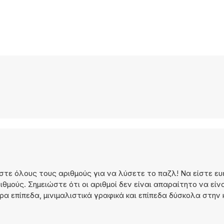
τε όλους τους αριθμούς για να λύσετε το παζλ! Να είστε ευέ
μούς. Σημειώστε ότι οι αριθμοί δεν είναι απαραίτητο να είνα
ορα επίπεδα, μινιμαλιστικά γραφικά και επίπεδα δύσκολα στην