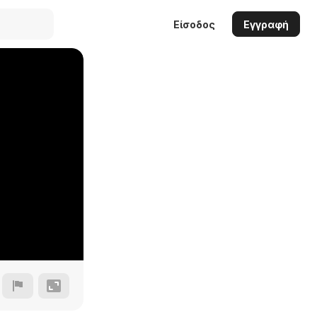
Είσοδος
Εγγραφή