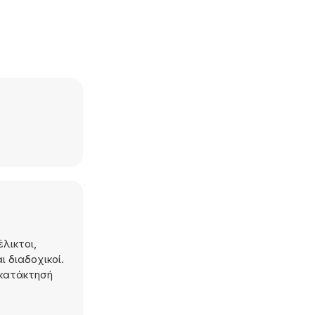
λικτοι,
ι διαδοχικοί.
 κατάκτησή