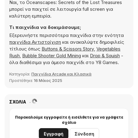
Ναι, το Oceanscapes: Secrets of the Lost Treasures
μπορεί να παιχτεί σε λειτουργία full screen για
καλύτερη εμπειρία.
Τι παιχνίδια να δοκιμάσουμε;
Εξερευνήστε περισσότερα παιχνίδια στην ενότητα
παιχνίδια Αντιστοίχιση
και ανακαλύψτε δημοφιλείς
τίτλους όπως
Buttons & Scissors Story
,
Vegetables
Rush
,
Bubble Shooter Gold Mining
και
Drop & Squish
-
όλα διαθέσιμα για άμεσο παιχνίδι στο Y8 Games.
Κατηγορία:
Παιχνίδια Arcade και Κλασικά
Προστέθηκε
16 Μάιος 2025
ΣΧΌΛΙΑ
Παρακαλούμε εγγραφείτε ή εισέλθετε για να γράψετε
σχόλιο
Εγγραφή
Σύνδεση