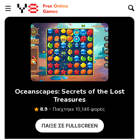
Oceanscapes: Secrets of the Lost
Treasures
8.9
Παίχτηκε 10,146 φορές
ΠΑΊΞΕ ΣΕ FULLSCREEN