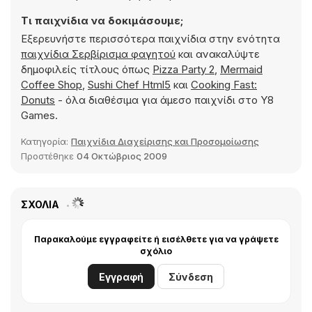
Τι παιχνίδια να δοκιμάσουμε;
Εξερευνήστε περισσότερα παιχνίδια στην ενότητα
παιχνίδια Σερβίρισμα φαγητού
και ανακαλύψτε
δημοφιλείς τίτλους όπως
Pizza Party 2
,
Mermaid
Coffee Shop
,
Sushi Chef Html5
και
Cooking Fast:
Donuts
- όλα διαθέσιμα για άμεσο παιχνίδι στο Y8
Games.
Κατηγορία:
Παιχνίδια Διαχείρισης και Προσομοίωσης
Προστέθηκε
04 Οκτώβριος 2009
ΣΧΌΛΙΑ
Παρακαλούμε εγγραφείτε ή εισέλθετε για να γράψετε
σχόλιο
Εγγραφή
Σύνδεση