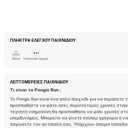
ΠΛΉΚΤΡΑ ΕΛΈΓΧΟΥ ΠΑΙΧΝΙΔΙΟΎ
Move
Fullscreen (page)
ΛΕΠΤΟΜΈΡΕΙΕΣ ΠΑΙΧΝΙΔΙΟΎ
Τι είναι το Pongis Run ;
Το Pongis Run είναι ένα απλό παιχνίδι για να περάσετε
προσπαθήστε να φάτε όσες περισσότερες χρυσές σταγόν
τεχνητή νοημοσύνη θα προσπαθήσει να φάει χρυσές στα
υπερδυνάμεις. Μπορείτε να γίνετε σούπερ γρήγοροι ή ν
παγώσετε τον αντίπαλό σας. Υπάρχουν άπειρα επίπεδα γ