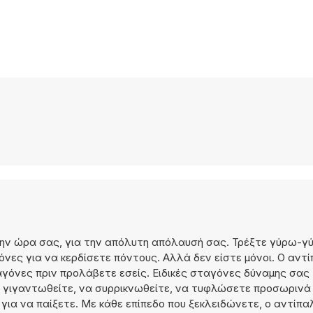
 την ώρα σας, για την απόλυτη απόλαυσή σας. Τρέξτε γύρω-γ
ες για να κερδίσετε πόντους. Αλλά δεν είστε μόνοι. Ο αντ
γόνες πριν προλάβετε εσείς. Ειδικές σταγόνες δύναμης σας
α γιγαντωθείτε, να συρρικνωθείτε, να τυφλώσετε προσωρινά
ια να παίξετε. Με κάθε επίπεδο που ξεκλειδώνετε, ο αντίπ