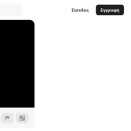
Είσοδος
Εγγραφή