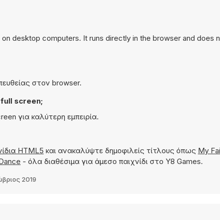
on desktop computers. It runs directly in the browser and does n
απευθείας στον browser.
ull screen;
creen για καλύτερη εμπειρία.
νίδια HTML5
και ανακαλύψτε δημοφιλείς τίτλους όπως
My Fai
 Dance
- όλα διαθέσιμα για άμεσο παιχνίδι στο Y8 Games.
βριος 2019