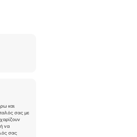
ύρω και
ίπαλός σας με
 χαρίζουν
 ή να
αλός σας