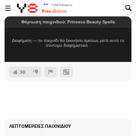
30
ΛΕΠΤΟΜΈΡΕΙΕΣ ΠΑΙΧΝΙΔΙΟΎ