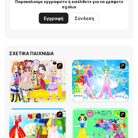
Παρακαλούμε εγγραφείτε ή εισέλθετε για να γράψετε
σχόλιο
Εγγραφή
Σύνδεση
ΣΧΕΤΙΚΆ ΠΑΙΧΝΊΔΙΑ