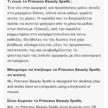
Τι είναι το Princess Beauty Spells ;
Ένα νέο σπα ομορφιάς για πριγκίπισσες μόλις άνοιξε
στο μαγεμένο δάσος, οπότε είναι κάπως γεμάτο
αυτές τις μέρες. Η νεράιδα που το διαχειρίζεται
πρέπει να κινείται γρήγορα από τη μπουτίκ μόδας
στην πισίνα με τζακούζι, από την καρέκλα
κομμωτηρίου στο κοσμηματοπωλείο και ούτω
καθεξής. Θα ήθελες να της δώσεις ένα χέρι
βοήθειας εξυπηρετώντας όλες τις πριγκίπισσες
πελάτισσές της και αναβαθμίζοντας το
φανταχτερό της σαλόνι ομορφιάς με όλο καινούργια
αντικείμενα;
Μπορούμε να παίξουμε το Princess Beauty Spells
σε κινητό;
No, Princess Beauty Spells is designed for desktop play
and works best on computers using a keyboard or
mouse.
Είναι δωρεάν το Princess Beauty Spells;
Ναι, το Princess Beauty Spells είναι δωρεάν στο Y8