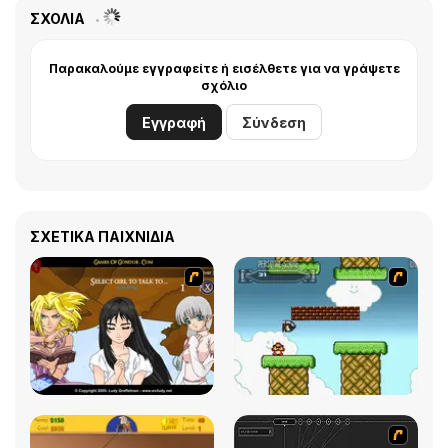
ΣΧΌΛΙΑ
Παρακαλούμε εγγραφείτε ή εισέλθετε για να γράψετε
σχόλιο
Εγγραφή
Σύνδεση
ΣΧΕΤΙΚΆ ΠΑΙΧΝΊΔΙΑ