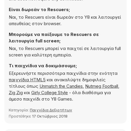
Είναι δωρεάν το Rescuers;
Ναι, το Rescuers είναι δωρεάν στο Y8 και λειτουργεί
απευθείας στον browser.
Μπορούμε να παίξουμε το Rescuers σε
λειτουργία full screen;
Ναι, το Rescuers μπορεί να παιχτεί σε λειτουργία full
screen για καλύτερη εμπειρία.
Τι παιχνίδια να δοκιμάσουμε;
Εξερευνήστε περισσότερα παιχνίδια στην ενότητα
παιχνίδια HTML5
και ανακαλύψτε δημοφιλείς
τίτλους όπως
Unmatch the Candies
,
Nutmeg Football
,
Zig Zig
και
Girly College Style
- όλα διαθέσιμα για
άμεσο παιχνίδι στο Y8 Games.
Κατηγορία:
Παιχνίδια Δεξιοτήτων
Προστέθηκε
17 Οκτώβριος 2018