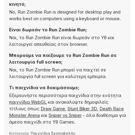
κινητό;
No, Run Zombie Run is designed for desktop play and
works best on computers using a keyboard or mouse.
Είναι δωρεάν το Run Zombie Run;
Ναι, το Run Zombie Run είναι δωρεάν στο Y8 και
λειτουργεί απευθείας στον browser.
Μπορούμε να παίξουμε το Run Zombie Run σε
λειτουργία full screen;
Ναι, το Run Zombie Run μπορεί να παιχτεί σε
λειτουργία full screen για καλύτερη εμπειρία.
Τι παιχνίδια να δοκιμάσουμε;
Εξερευνήστε περισσότερα παιχνίδια στην ενότητα
παιχνίδια WebGL
και ανακαλύψτε δημοφιλείς
τίτλους όπως
Draw Game
,
Stunt Biker 3D
,
Death Race
Monster Arena
και
Sniper vs Sniper
- όλα διαθέσιμα για
άμεσο παιχνίδι στο Y8 Games.
Κατηγορία:
Παιχνίδια Σκοποβολής