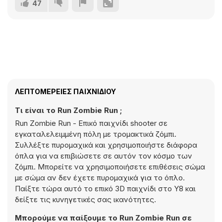
47
ΛΕΠΤΟΜΈΡΕΙΕΣ ΠΑΙΧΝΙΔΙΟΎ
Τι είναι το Run Zombie Run ;
Run Zombie Run - Επικό παιχνίδι shooter σε
εγκαταλελειμμένη πόλη με τρομακτικά ζόμπι.
Συλλέξτε πυρομαχικά και χρησιμοποιήστε διάφορα
όπλα για να επιβιώσετε σε αυτόν τον κόσμο των
ζόμπι. Μπορείτε να χρησιμοποιήσετε επιθέσεις σώμα
με σώμα αν δεν έχετε πυρομαχικά για το όπλο.
Παίξτε τώρα αυτό το επικό 3D παιχνίδι στο Y8 και
δείξτε τις κυνηγετικές σας ικανότητες.
Μπορούμε να παίξουμε το Run Zombie Run σε