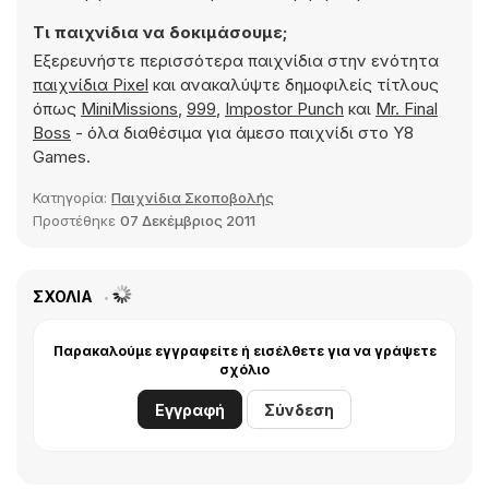
Τι παιχνίδια να δοκιμάσουμε;
Εξερευνήστε περισσότερα παιχνίδια στην ενότητα
παιχνίδια Pixel
και ανακαλύψτε δημοφιλείς τίτλους
όπως
MiniMissions
,
999
,
Impostor Punch
και
Mr. Final
Boss
- όλα διαθέσιμα για άμεσο παιχνίδι στο Y8
Games.
Κατηγορία:
Παιχνίδια Σκοποβολής
Προστέθηκε
07 Δεκέμβριος 2011
ΣΧΌΛΙΑ
Παρακαλούμε εγγραφείτε ή εισέλθετε για να γράψετε
σχόλιο
Εγγραφή
Σύνδεση