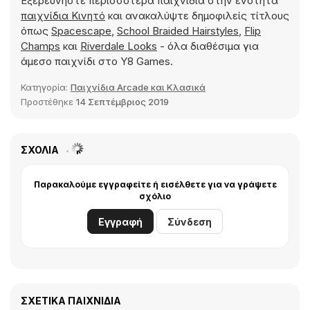
Εξερευνήστε περισσότερα παιχνίδια στην ενότητα
παιχνίδια Κινητό
και ανακαλύψτε δημοφιλείς τίτλους
όπως
Spacescape
,
School Braided Hairstyles
,
Flip
Champs
και
Riverdale Looks
- όλα διαθέσιμα για
άμεσο παιχνίδι στο Y8 Games.
Κατηγορία:
Παιχνίδια Arcade και Κλασικά
Προστέθηκε
14 Σεπτέμβριος 2019
ΣΧΌΛΙΑ
Παρακαλούμε εγγραφείτε ή εισέλθετε για να γράψετε
σχόλιο
Εγγραφή
Σύνδεση
ΣΧΕΤΙΚΆ ΠΑΙΧΝΊΔΙΑ