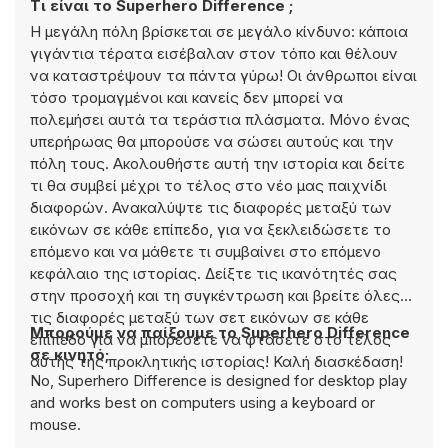
Τι είναι το Superhero Difference ;
Η μεγάλη πόλη βρίσκεται σε μεγάλο κίνδυνο: κάποια
γιγάντια τέρατα εισέβαλαν στον τόπο και θέλουν
να καταστρέψουν τα πάντα γύρω! Οι άνθρωποι είναι
τόσο τρομαγμένοι και κανείς δεν μπορεί να
πολεμήσει αυτά τα τεράστια πλάσματα. Μόνο ένας
υπερήρωας θα μπορούσε να σώσει αυτούς και την
πόλη τους. Ακολουθήστε αυτή την ιστορία και δείτε
τι θα συμβεί μέχρι το τέλος στο νέο μας παιχνίδι
διαφορών. Ανακαλύψτε τις διαφορές μεταξύ των
εικόνων σε κάθε επίπεδο, για να ξεκλειδώσετε το
επόμενο και να μάθετε τι συμβαίνει στο επόμενο
κεφάλαιο της ιστορίας. Δείξτε τις ικανότητές σας
στην προσοχή και τη συγκέντρωση και βρείτε όλες
τις διαφορές μεταξύ των σετ εικόνων σε κάθε
Μπορούμε να παίξουμε το Superhero Difference
επίπεδο για να μπορέσετε να φτάσετε στο τέλος
σε κινητό;
αυτής της προκλητικής ιστορίας! Καλή διασκέδαση!
No, Superhero Difference is designed for desktop play
and works best on computers using a keyboard or
mouse.