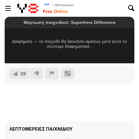
28
ΛΕΠΤΟΜΈΡΕΙΕΣ ΠΑΙΧΝΙΔΙΟΎ