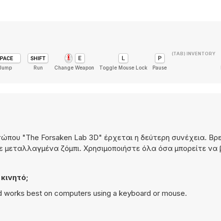
(TAB) INVENTORY
Jump
Run
Change Weapon
Toggle Mouse Lock
Pause
που "The Forsaken Lab 3D" έρχεται η δεύτερη συνέχεια. Βρε
 μεταλλαγμένα ζόμπι. Χρησιμοποιήστε όλα όσα μπορείτε να β
κινητό;
nd works best on computers using a keyboard or mouse.