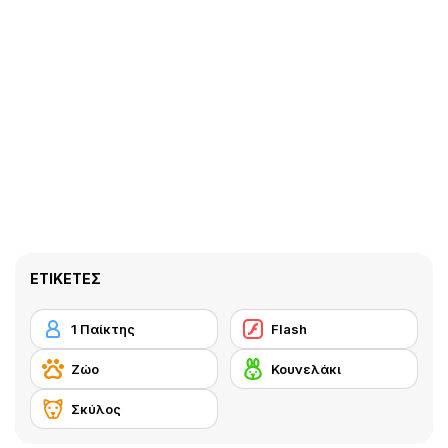
ΕΤΙΚΈΤΕΣ
1 Παίκτης
Flash
Ζώο
Κουνελάκι
Σκύλος