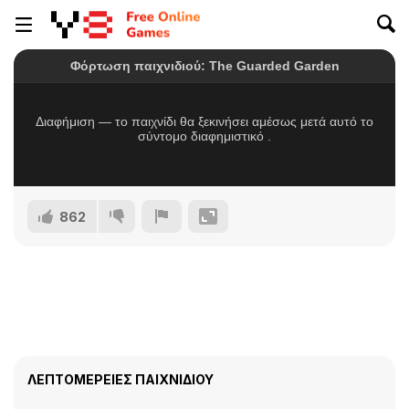
862
ΛΕΠΤΟΜΈΡΕΙΕΣ ΠΑΙΧΝΙΔΙΟΎ