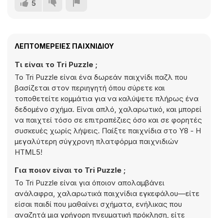
5
ΛΕΠΤΟΜΈΡΕΙΕΣ ΠΑΙΧΝΙΔΙΟΎ
Τι είναι το Tri Puzzle ;
Το Tri Puzzle είναι ένα δωρεάν παιχνίδι παζλ που
βασίζεται στον περιηγητή όπου σύρετε και
τοποθετείτε κομμάτια για να καλύψετε πλήρως ένα
δεδομένο σχήμα. Είναι απλό, χαλαρωτικό, και μπορεί
να παιχτεί τόσο σε επιτραπέζιες όσο και σε φορητές
συσκευές χωρίς λήψεις. Παίξτε παιχνίδια στο Y8 - Η
μεγαλύτερη σύγχρονη πλατφόρμα παιχνιδιών
HTML5!
Για ποιον είναι το Tri Puzzle ;
Το Tri Puzzle είναι για όποιον απολαμβάνει
ανάλαφρα, χαλαρωτικά παιχνίδια εγκεφάλου—είτε
είσαι παιδί που μαθαίνει σχήματα, ενήλικας που
αναζητά μια γρήγορη πνευματική πρόκληση, είτε