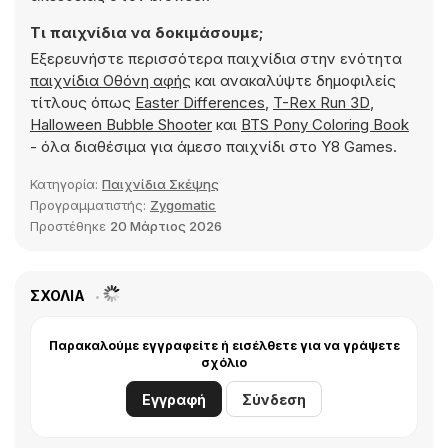
Τι παιχνίδια να δοκιμάσουμε;
Εξερευνήστε περισσότερα παιχνίδια στην ενότητα
παιχνίδια Οθόνη αφής
και ανακαλύψτε δημοφιλείς
τίτλους όπως
Easter Differences
,
T-Rex Run 3D
,
Halloween Bubble Shooter
και
BTS Pony Coloring Book
- όλα διαθέσιμα για άμεσο παιχνίδι στο Y8 Games.
Κατηγορία:
Παιχνίδια Σκέψης
Προγραμματιστής:
Zygomatic
Προστέθηκε
20 Μάρτιος 2026
ΣΧΌΛΙΑ
Παρακαλούμε εγγραφείτε ή εισέλθετε για να γράψετε
σχόλιο
Εγγραφή
Σύνδεση