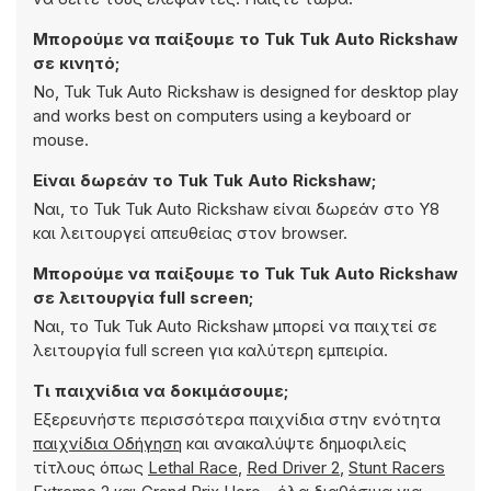
Μπορούμε να παίξουμε το Tuk Tuk Auto Rickshaw
σε κινητό;
No, Tuk Tuk Auto Rickshaw is designed for desktop play
and works best on computers using a keyboard or
mouse.
Είναι δωρεάν το Tuk Tuk Auto Rickshaw;
Ναι, το Tuk Tuk Auto Rickshaw είναι δωρεάν στο Y8
και λειτουργεί απευθείας στον browser.
Μπορούμε να παίξουμε το Tuk Tuk Auto Rickshaw
σε λειτουργία full screen;
Ναι, το Tuk Tuk Auto Rickshaw μπορεί να παιχτεί σε
λειτουργία full screen για καλύτερη εμπειρία.
Τι παιχνίδια να δοκιμάσουμε;
Εξερευνήστε περισσότερα παιχνίδια στην ενότητα
παιχνίδια Οδήγηση
και ανακαλύψτε δημοφιλείς
τίτλους όπως
Lethal Race
,
Red Driver 2
,
Stunt Racers