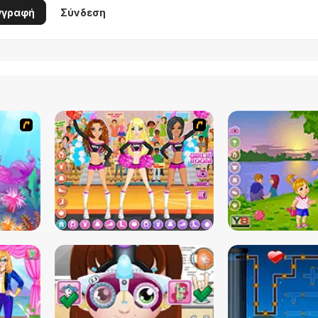
γγραφή
Σύνδεση