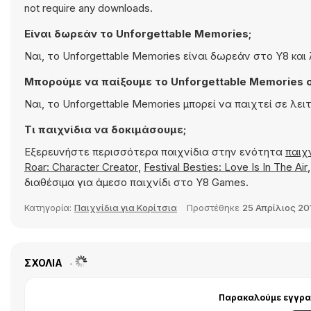
not require any downloads.
Είναι δωρεάν το Unforgettable Memories;
Ναι, το Unforgettable Memories είναι δωρεάν στο Y8 και
Μπορούμε να παίξουμε το Unforgettable Memories σε
Ναι, το Unforgettable Memories μπορεί να παιχτεί σε λειτ
Τι παιχνίδια να δοκιμάσουμε;
Εξερευνήστε περισσότερα παιχνίδια στην ενότητα
παιχ
Roar: Character Creator
,
Festival Besties: Love Is In The Air
διαθέσιμα για άμεσο παιχνίδι στο Y8 Games.
Κατηγορία:
Παιχνίδια για Κορίτσια
Προστέθηκε
25 Απρίλιος 20
ΣΧΌΛΙΑ
Παρακαλούμε εγγραφ