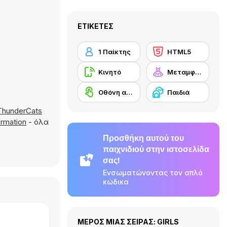
ΕΤΙΚΈΤΕΣ
1 Παίκτης
HTML5
Κινητό
Μεταμφίεση
Οθόνη αφής
Παιδιά
ThunderCats
rmation
- όλα
Προσθήκη αυτού του
παιχνιδιού στην ιστοσελίδα
σας!
Ενσωματώνοντας τον απλό
κώδικα
ΜΕΡΟΣ ΜΙΑΣ ΣΕΙΡΑΣ: GIRLS