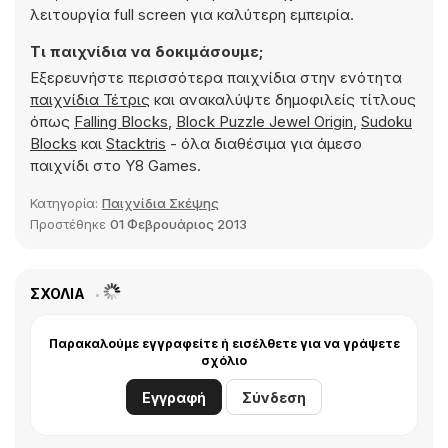
λειτουργία full screen για καλύτερη εμπειρία.
Τι παιχνίδια να δοκιμάσουμε;
Εξερευνήστε περισσότερα παιχνίδια στην ενότητα
παιχνίδια Τέτρις
και ανακαλύψτε δημοφιλείς τίτλους
όπως
Falling Blocks
,
Block Puzzle Jewel Origin
,
Sudoku
Blocks
και
Stacktris
- όλα διαθέσιμα για άμεσο
παιχνίδι στο Y8 Games.
Κατηγορία:
Παιχνίδια Σκέψης
Προστέθηκε
01 Φεβρουάριος 2013
ΣΧΌΛΙΑ
Παρακαλούμε εγγραφείτε ή εισέλθετε για να γράψετε
σχόλιο
Εγγραφή
Σύνδεση