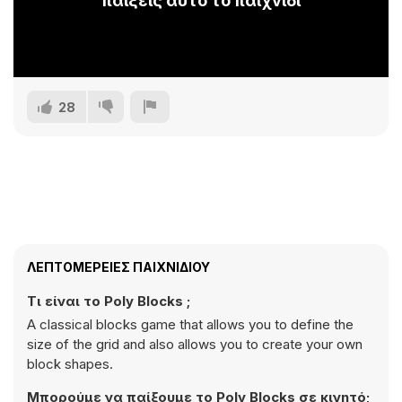
παίξεις αυτό το παιχνίδι
28
ΛΕΠΤΟΜΈΡΕΙΕΣ ΠΑΙΧΝΙΔΙΟΎ
Τι είναι το Poly Blocks ;
A classical blocks game that allows you to define the
size of the grid and also allows you to create your own
block shapes.
Μπορούμε να παίξουμε το Poly Blocks σε κινητό;