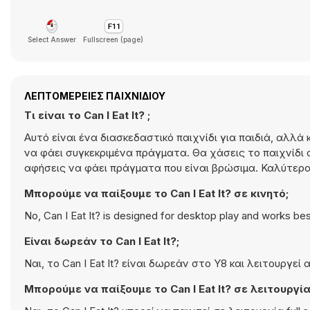
Select Answer
Fullscreen (page)
ΛΕΠΤΟΜΈΡΕΙΕΣ ΠΑΙΧΝΙΔΙΟΎ
Τι είναι το Can I Eat It? ;
Αυτό είναι ένα διασκεδαστικό παιχνίδι για παιδιά, αλλά 
να φάει συγκεκριμένα πράγματα. Θα χάσεις το παιχνίδι 
αφήσεις να φάει πράγματα που είναι βρώσιμα. Καλύτερα 
Μπορούμε να παίξουμε το Can I Eat It? σε κινητό;
No, Can I Eat It? is designed for desktop play and works b
Είναι δωρεάν το Can I Eat It?;
Ναι, το Can I Eat It? είναι δωρεάν στο Y8 και λειτουργεί
Μπορούμε να παίξουμε το Can I Eat It? σε λειτουργία 