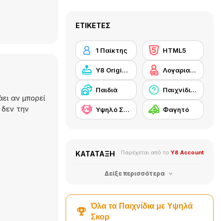
ΕΤΙΚΈΤΕΣ
1 Παίκτης
HTML5
Y8 Originals
Λογαριασμός Y8
Παιδιά
Παιχνίδι μαντικής
άει αν μπορεί
 δεν την
Υψηλό Σκορ Y8
Φαγητό
Παρέχεται από το
Y8 Account
ΚΑΤΆΤΑΞΗ
Δείξε περισσότερα
Όλα τα Παιχνίδια με Υψηλά
Σκορ