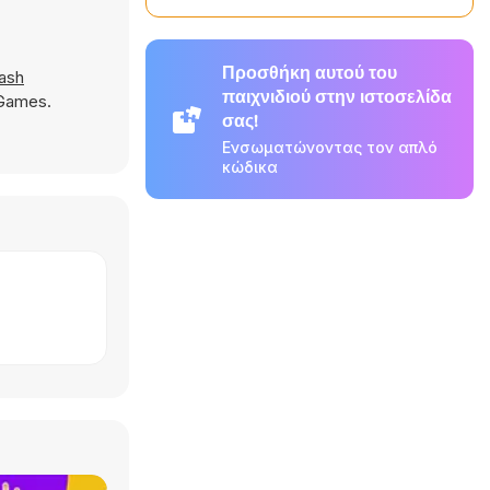
Προσθήκη αυτού του
ash
παιχνιδιού στην ιστοσελίδα
 Games.
σας!
Ενσωματώνοντας τον απλό
κώδικα